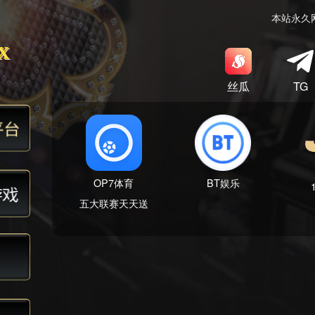
本站永久网址：
X
丝瓜
TG
OP7体育
BT娱乐
五大联赛天天送