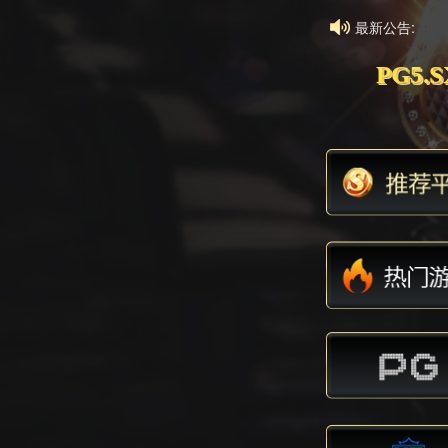
最新公告:
PG5.S